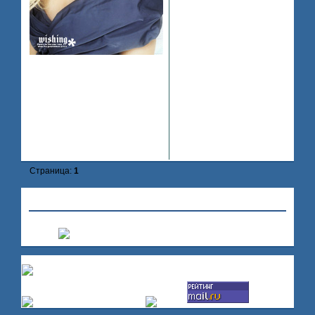
Зарегистрирован
: 2008-07-17
Приглашений:
0
Сообщений:
8
Уважение:
+0
Провел на форуме:
55 минут
Последний визит:
2008-07-18 12:54:05
Страница:
1
»
Hollywood
»
Беверли Хиллс
»
Особняк Эшли
Создать форум
|
Помощь по форуму
Счетчики: