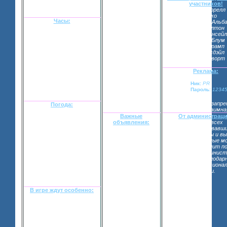
почувствуете на
участников!
себе ту
Колин Фаррелл
дружественность
ДжоДжо
атмосферы,
Часы:
Джессика Альб
которая здесь
Пэрис Хилтон
витает! Не верите?
Кейт Бекинсейл
Ну что же,
Орландо Блум
предлагаю вам
Иванна Трамп
зарегистрироваться
Эшли Тисдэйл
и все-таки
Кейт Босворт
проверить.
[взломанный сайт]
Реклама:
Кликни на эту
золотую звезду!
Ник:
PR
Чтобы добавить
Пароль:
12345
наш форум в
"Избранное".
Спасибо!
Реклама по ЛС запре
Погода:
Реклама взаимна
Важные
От администраци
Лос-Анджелес – город
объявления:
Просим всех
вечного лета и молодости.
Идет набор
зарегистрировавш
Однако сегодня Город
персонажей. Также
оставить анкеты и в
Ангелов сменил привычную
администраторы
все организационные м
одежку. Небо занавешено
рекламируют
Если кто-то решит по
тучами, солнца нет,
ролевую и
рекламой – админист
накрапывает мелкий и
дорабатывают сам
будет очень благодар
противный дождик.
форум. Огромная
нужны профессиона
благодарность
игроки.
УТРО, 6:00 – 12:00, 31
будет выражена
августа.
тем, кто поможет с
рекламой.
В игре ждут особенно:
Чтобы узнать кого в нашей
игре особенно ожидают
загляните в специальную
тему
«Необходимые
персонажи».