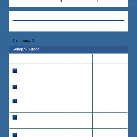
Привет, Гость!
Войдите
или
зарегистрируйтесь
.
»
Hollywood
»
Беверли Хиллс
Страница:
1
Беверли Хиллс
Последнее
Тема
Ответов
Просмотров
сообщение
2008-07-17
Особняк Эшли
Ashley
0
1305
17:02:16
Ashley
Olsen
Olsen
2008-07-17
Avril Lavigne's villa
Avril
0
79
16:02:53
Avril
Lavigne
Lavigne
Двухуровневая квартира
2008-07-13
Аяки Каматсу
Ayaka
0
141
21:35:15
Ayaka
Kamatsu
Kamatsu
Двух уровневая
2008-07-12
квартира Foxxy Love
0
158
16:34:19
Ashley
Ashley Tisdale
Tisdale
2008-07-12
Особняк Джессики Альбы
0
92
16:26:06
Jessica