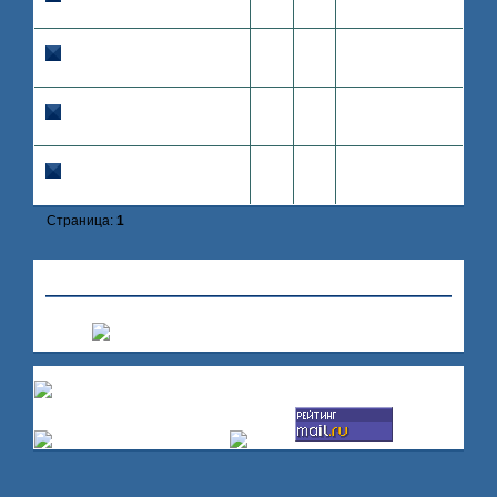
Jessica Alba
Alba
2008-07-12
Вилла Орландо Блума
0
94
15:46:07
Orlando
Orlando Bloom
Bloom
2008-07-12
|Вилла Колина Фаррелла|
0
127
14:22:29
Colin
Colin Farrell
Farrell
2008-07-12
Особняк Пэрис Хилтон
0
115
12:38:26
Paris
Paris Hilton
Hilton
Страница:
1
»
Hollywood
»
Беверли Хиллс
Создать форум
|
Помощь по форуму
Счетчики: