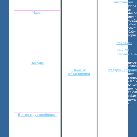
почувствуете на
участников!
себе ту
Колин Фаррелл
дружественность
ДжоДжо
атмосферы,
Часы:
Джессика Альб
которая здесь
Пэрис Хилтон
витает! Не верите?
Кейт Бекинсейл
Ну что же,
Орландо Блум
предлагаю вам
Иванна Трамп
зарегистрироваться
Эшли Тисдэйл
и все-таки
Кейт Босворт
проверить.
[взломанный сайт]
Реклама:
Кликни на эту
золотую звезду!
Ник:
PR
Чтобы добавить
Пароль:
1234
наш форум в
"Избранное".
Спасибо!
Реклама по ЛС запре
Погода:
Реклама взаимна
Важные
От администраци
Лос-Анджелес – город
объявления:
Просим всех
вечного лета и молодости.
Идет набор
зарегистрировавш
Однако сегодня Город
персонажей. Также
оставить анкеты и в
Ангелов сменил привычную
администраторы
все организационные м
одежку. Небо занавешено
рекламируют
Если кто-то решит по
тучами, солнца нет,
ролевую и
рекламой – админист
накрапывает мелкий и
дорабатывают сам
будет очень благодар
противный дождик.
форум. Огромная
нужны профессиона
благодарность
игроки.
УТРО, 6:00 – 12:00, 31
будет выражена
августа.
тем, кто поможет с
рекламой.
В игре ждут особенно:
Чтобы узнать кого в нашей
игре особенно ожидают
загляните в специальную
тему
«Необходимые
персонажи».