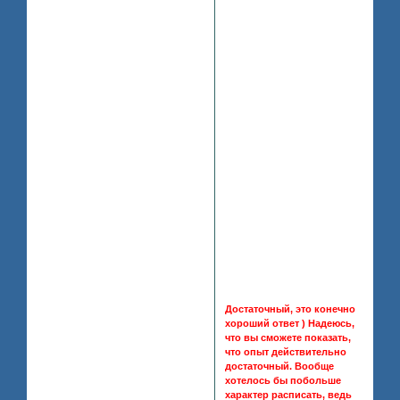
Антарктиду,у меня побежал
мороз по спине и меня всю
проняло насквозь,я промокла
странно правда
твою...еврейскую бабушку!-я
вскрикнула от холода,но не
вышла а начала плавать,я
понемногу согрелась под
ногами я уже не чувствовала
дна я поплыла дальше.
я остановилась,быстро и
неслышно нырнула под воду
холодная вода,давила мне на
мозги,но я вскоре приплыла
на мелку и часть,а потом
пулей вылетела берег
я села на траву и повернула
голову я увидела лошадей и
стала за ними наблюдать
мсл.чё они там делают?
Достаточный, это конечно
хороший ответ ) Надеюсь,
что вы сможете показать,
что опыт действительно
достаточный. Вообще
хотелось бы побольше
характер расписать, ведь