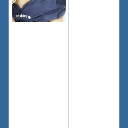
5. Характер персонажа
Эшли по характеру не
совсем такая как Мэри-
Кейт.в отличии от сестры
Эшли больше думает о
мальчиках и так далее,она
Зарегистрирован
: 2008-07-17
немного более
Приглашений:
0
женственна,но может за
Сообщений:
8
себя постоять
Уважение:
+0
Эшли комуникабельна и
Провел на форуме:
общительная,если
55 минут
подводить итого то о ней
Последний визит:
можно сказать,что она
2008-07-18 12:54:05
милая,весёла и
общительная
ещё она никогда не может
усидеть на одном месте
такое впечетлиние что ей в
одно место засунули шило
ХD
вот так,она любит гулять с
друзьями и веселитса,так
же её просто
неверноятнонравитса
ссестрой строить какие-то
каверзы всем остальным,а
особенно младшим,не знаю
почему они такие