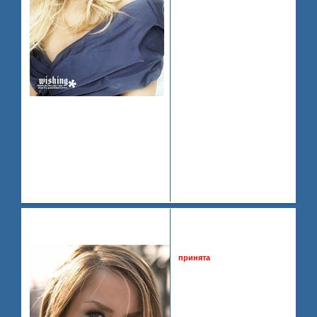
Зарегистрирован
: 2008-07-17
Приглашений:
0
Сообщений:
8
Уважение:
+0
Провел на форуме:
55 минут
Последний визит:
2008-07-18 12:54:05
Поделиться
2008-
3
Jojo
07-17 23:07:04
~Your rules? but my game!~
Ashley Olsen
принята
0