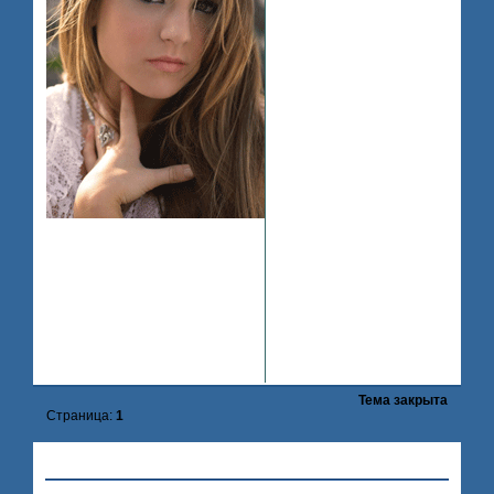
Зарегистрирован
: 2008-07-11
Приглашений:
0
Сообщений:
63
Уважение:
+2
Провел на форуме:
11 часов 18 минут
Последний визит:
2009-03-21 01:12:23
Тема закрыта
Страница:
1
»
Hollywood
»
Регистрация
»
Анкета Ashley