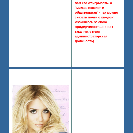
вам его отыгрывать. А
"милая, веселая и
общительная" - так можно
сказать почти о каждой)
Извиняюсь за свою
придирчивость, но вот
такая уж у меня
администраторская
должность)
Отредактировано Ashley
Olsen (2008-07-17 22:53:35)
0
Поделиться
2008-
2
Ashley Olsen
07-17 22:50:44
So Hard To Be A Star
ну так принята или нет?
0