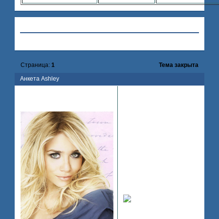
Привет, Гость!
Войдите
или
зарегистрируйтесь
.
»
Hollywood
»
Регистрация
»
Анкета Ashley
Страница:
1
Тема закрыта
Анкета Ashley
Поделиться
2008-
1
Ashley Olsen
07-17 16:57:03
So Hard To Be A Star
1. Полное имя персонажа
Ashley Fuller Olsen
2. Возраст вашего
персонажа
20 лет
3. Род деятельности
персонажа
акстриса
4. Внешность персонажа