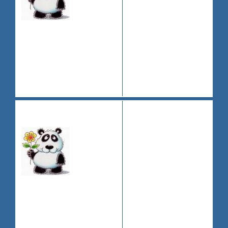
… p=21#p2065
0
Зарегистрирован
: 2008-07-11
Приглашений:
0
Сообщений:
57
Уважение:
+0
Провел на форуме:
36 минут
Последний визит:
2010-06-06 11:10:53
Поделиться
2010-
125
PR
06-06 11:10:51
..Самая известная мисс..
Где-то там, в Америке,
есть город Лос-Анджелис,
где живут звёздочки Диснея.
Хочешь стать одним из
них? Думаю, что тебе
стоит заглянуть
СЮДА!
.
Эта ролевая о жизни
Зарегистрирован
: 2008-07-11
диснеивских звёзд.
Приглашений:
0
Тебе нравиться Селена или
Сообщений:
57
ты обожаешь улыбку Деми.
Уважение:
+0
Ты обожаешь Ванессу или
Провел на форуме:
фанат Эшли?
36 минут
Ты не можешь жить без
Последний визит: