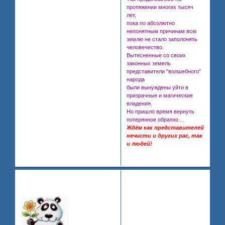
протяжении многих тысяч
лет,
пока по абсолютно
непонятным причинам всю
землю не стало заполонять
человечество.
Вытесненные со своих
законных земель
представители "волшебного"
народа
были вынуждены уйти в
призрачные и магические
владения.
Но пришло время вернуть
потерянное обратно…
Ждём как представителей
нечисти и других рас, так
и людей!
0
Поделиться
2010-
122
PR
03-14 07:27:46
..Самая известная мисс..
Гость, обрати
внимание на эту
рекламу!