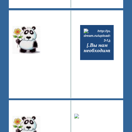
0
Поделиться
2010-
123
PR
04-13 16:38:18
..Самая известная мисс..
[.Вы нам
необходимы.]
Зарегистрирован
: 2008-07-11
Приглашений:
0
Сообщений:
57
http://yuri.anime-
Уважение:
+0
dream.ru/viewtopic.ph …
Провел на форуме:
p=39#p4930
36 минут
0
Последний визит:
2010-06-06 11:10:53
Поделиться
2010-
124
PR
04-14 21:37:45
..Самая известная мисс..
http://devilmaycryrpg.rolka.su/viewto