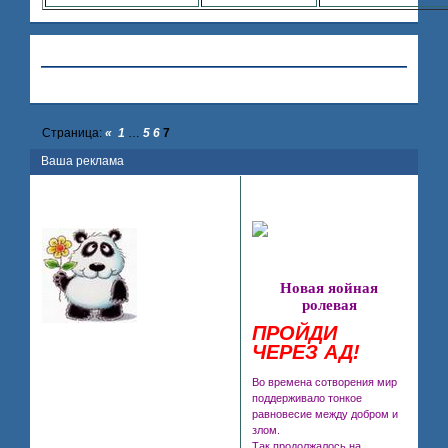
Привет, Гость!
Войдите
или
зарегистрируйтесь
.
»
Hollywood
»
Реклама
»
Ваша реклама
Страница:
«
1
…
5
6
7
Ваша реклама
Поделиться
2009-
121
PR
05-06 04:27:37
..Самая известная мисс..
Новая яойная
ролевая
ПРОЙДИ
Зарегистрирован
: 2008-07-11
ЧЕРЕЗ АД!
Приглашений:
0
Сообщений:
57
Уважение:
+0
Во времена сотворения мир
Провел на форуме:
поддерживало тонкое
36 минут
равновесие между добром и
Последний визит:
злом.
2010-06-06 11:10:53
Так продолжалось на