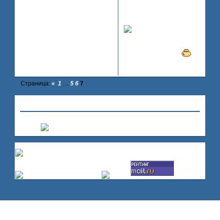
сериала "Ханна Монтана"
2010-06-06 11:10:53
или без песен Тейлор?
Тогда тебе точно
к нам!
.
P.S. Мы только открылись и
все роли СВАБОДНЫ!
0
Страница:
«
1
…
5
6
7
»
Hollywood
»
Реклама
»
Ваша реклама
Создать форум
|
Помощь по форуму
Счетчики: