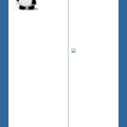
Время, лучший учитель,
но оно убивает своих
Зарегистрирован
: 2008-07-11
учеников.
Приглашений:
0
Сообщений:
57
Уважение:
+0
Buffy
,
Angel
and
Провел на форуме:
Supernatural
:
a
36 минут
new generation...
Последний визит:
2010-06-06 11:10:53
*Тык-кабельно*
Мы не будем перечислять
наши плюсы и минусы,
просто кликай на
картинку, и оцени все
сам!
©Buffy Summers
http://angeluniver.rolka.su/viewtopi
id=8#p32