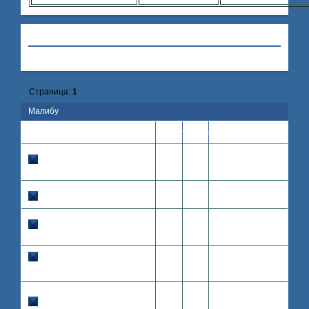
Привет, Гость!
Войдите
или
зарегистрируйтесь
.
»
Hollywood
»
Малибу
Страница:
1
Малибу
Последнее
Тема
Ответов
Просмотров
сообщение
2008-07-17
$Пентхаус Avril Lavigne$
0
1239
16:05:02
Avril
Avril Lavigne
Lavigne
2008-07-12
Пентхаус Jojo
Jojo
0
110
19:53:12
Jojo
2008-07-12
Пентхаус Джесс
Jessica
0
94
14:46:10
Jessica
Alba
Alba
{Пентхаус Кейт
2008-07-12
Бекинсейл}
Kate
0
99
14:14:22
Kate
Beckinsale
Beckinsale
2008-07-12
Пляж Малибу
Colin Farrell
0
119
13:58:18
Colin
Farrell