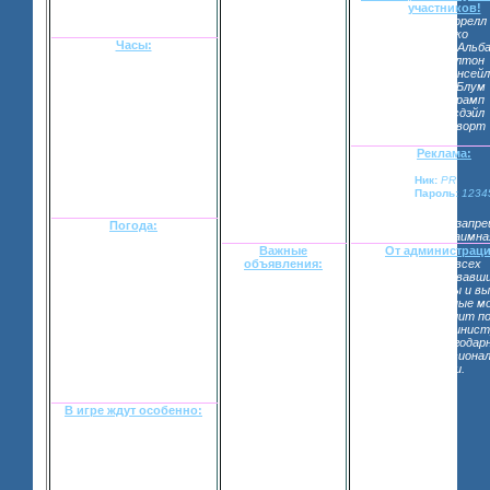
почувствуете на
участников!
себе ту
Колин Фаррелл
дружественность
ДжоДжо
атмосферы,
Часы:
Джессика Альб
которая здесь
Пэрис Хилтон
витает! Не верите?
Кейт Бекинсейл
Ну что же,
Орландо Блум
предлагаю вам
Иванна Трамп
зарегистрироваться
Эшли Тисдэйл
и все-таки
Кейт Босворт
проверить.
[взломанный сайт]
Реклама:
Кликни на эту
золотую звезду!
Ник:
PR
Чтобы добавить
Пароль:
12345
наш форум в
"Избранное".
Спасибо!
Реклама по ЛС запре
Погода:
Реклама взаимна
Важные
От администраци
Лос-Анджелес – город
объявления:
Просим всех
вечного лета и молодости.
Идет набор
зарегистрировавш
Однако сегодня Город
персонажей. Также
оставить анкеты и в
Ангелов сменил привычную
администраторы
все организационные м
одежку. Небо занавешено
рекламируют
Если кто-то решит по
тучами, солнца нет,
ролевую и
рекламой – админист
накрапывает мелкий и
дорабатывают сам
будет очень благодар
противный дождик.
форум. Огромная
нужны профессиона
благодарность
игроки.
УТРО, 6:00 – 12:00, 31
будет выражена
августа.
тем, кто поможет с
рекламой.
В игре ждут особенно:
Чтобы узнать кого в нашей
игре особенно ожидают
загляните в специальную
тему
«Необходимые
персонажи».