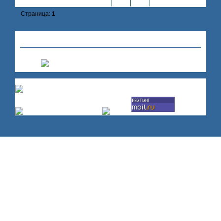
Страница:
1
»
Hollywood
»
Малибу
Создать форум
|
Помощь по форуму
Счетчики: