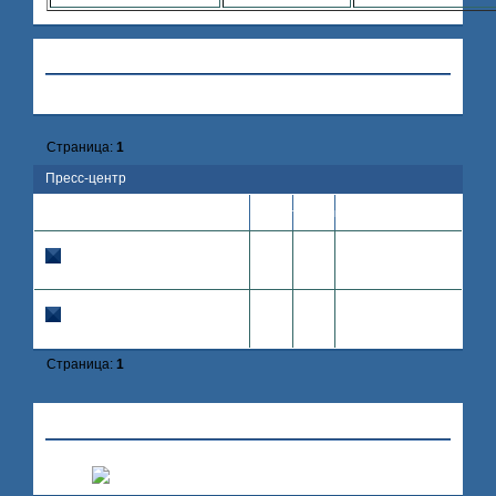
Привет, Гость!
Войдите
или
зарегистрируйтесь
.
»
Hollywood
»
Пресс-центр
Страница:
1
Пресс-центр
Последнее
Тема
Ответов
Просмотров
сообщение
2008-07-12
Редакция журнала "GQ"
0
1359
19:02:36
Orlando
Orlando Bloom
Bloom
2008-07-12
Второй офис Колина
0
83
14:04:18
Colin
Фаррелла
Colin Farrell
Farrell
Страница:
1
»
Hollywood
»
Пресс-центр
Создать форум
|
Помощь по форуму