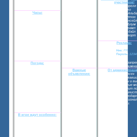
почувствуете на
участников!
себе ту
Колин Фаррелл
дружественность
ДжоДжо
атмосферы,
Часы:
Джессика Альб
которая здесь
Пэрис Хилтон
витает! Не верите?
Кейт Бекинсейл
Ну что же,
Орландо Блум
предлагаю вам
Иванна Трамп
зарегистрироваться
Эшли Тисдэйл
и все-таки
Кейт Босворт
проверить.
[взломанный сайт]
Реклама:
Кликни на эту
золотую звезду!
Ник:
PR
Чтобы добавить
Пароль:
12345
наш форум в
"Избранное".
Спасибо!
Реклама по ЛС запре
Погода:
Реклама взаимна
Важные
От администраци
Лос-Анджелес – город
объявления:
Просим всех
вечного лета и молодости.
Идет набор
зарегистрировавш
Однако сегодня Город
персонажей. Также
оставить анкеты и в
Ангелов сменил привычную
администраторы
все организационные м
одежку. Небо занавешено
рекламируют
Если кто-то решит по
тучами, солнца нет,
ролевую и
рекламой – админист
накрапывает мелкий и
дорабатывают сам
будет очень благодар
противный дождик.
форум. Огромная
нужны профессиона
благодарность
игроки.
УТРО, 6:00 – 12:00, 31
будет выражена
августа.
тем, кто поможет с
рекламой.
В игре ждут особенно:
Чтобы узнать кого в нашей
игре особенно ожидают
загляните в специальную
тему
«Необходимые
персонажи».