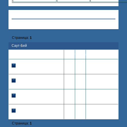
Привет, Гость!
Войдите
или
зарегистрируйтесь
.
»
Hollywood
»
Саут-Бей
Страница:
1
Саут-Бей
Последнее
Тема
Ответов
Просмотров
сообщение
2008-07-17
Swonk's Penthouse
Hilary
0
970
19:42:54
Hilary
Swank
Swank
2008-07-12
Отель Хилтон
Orlando
0
80
18:20:43
Orlando
Bloom
Bloom
2008-07-12
Ресторан "Lorence"
Paris
0
110
14:31:55
Paris
Hilton
Hilton
2008-07-11
Бухта и причал
Colin
0
234
23:13:30
Colin
Farrell
Farrell
Страница:
1